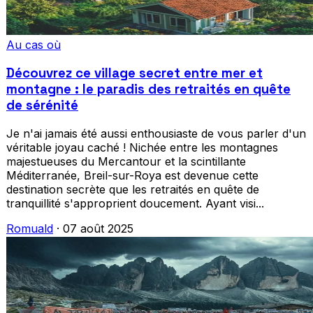
Au cas où
Découvrez ce village secret entre mer et
montagne : le paradis des retraités en quête
de sérénité
Je n'ai jamais été aussi enthousiaste de vous parler d'un
véritable joyau caché ! Nichée entre les montagnes
majestueuses du Mercantour et la scintillante
Méditerranée, Breil-sur-Roya est devenue cette
destination secrète que les retraités en quête de
tranquillité s'approprient doucement. Ayant visi...
Romuald
·
07 août 2025