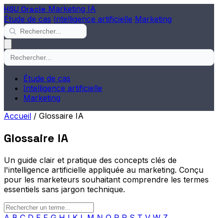
HSU Oracle
Marketing IA
Étude de cas
Intelligence artificielle
Marketing
Étude de cas
Intelligence artificielle
Marketing
Accueil
/
Glossaire IA
Glossaire IA
Un guide clair et pratique des concepts clés de
l'intelligence artificielle appliquée au marketing. Conçu
pour les marketeurs souhaitant comprendre les termes
essentiels sans jargon technique.
A
B
C
D
E
F
G
H
I
K
L
M
N
O
P
R
S
T
V
W
Z