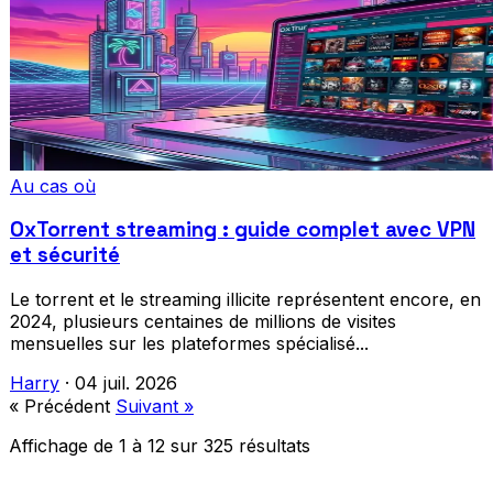
Au cas où
OxTorrent streaming : guide complet avec VPN
et sécurité
Le torrent et le streaming illicite représentent encore, en
2024, plusieurs centaines de millions de visites
mensuelles sur les plateformes spécialisé...
Harry
·
04 juil. 2026
« Précédent
Suivant »
Affichage de
1
à
12
sur
325
résultats