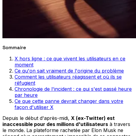
Sommaire
X hors ligne : ce que vivent les utilisateurs en ce
moment
Ce qu'on sait vraiment de l'origine du problème
Comment les utilisateurs réagissent et où ils se
réfugient
Chronologie de l'incident : ce qui s'est passé heure
par heure
Ce que cette panne devrait changer dans votre
façon d'utiliser X
Depuis le début d'après-midi,
X (ex-Twitter) est
inaccessible pour des millions d'utilisateurs
à travers
le monde. La plateforme rachetée par Elon Musk ne