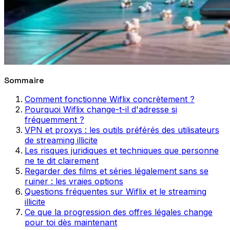
Sommaire
Comment fonctionne Wiflix concrètement ?
Pourquoi Wiflix change-t-il d'adresse si
fréquemment ?
VPN et proxys : les outils préférés des utilisateurs
de streaming illicite
Les risques juridiques et techniques que personne
ne te dit clairement
Regarder des films et séries légalement sans se
ruiner : les vraies options
Questions fréquentes sur Wiflix et le streaming
illicite
Ce que la progression des offres légales change
pour toi dès maintenant