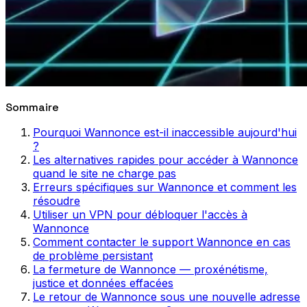
Sommaire
Pourquoi Wannonce est-il inaccessible aujourd'hui
?
Les alternatives rapides pour accéder à Wannonce
quand le site ne charge pas
Erreurs spécifiques sur Wannonce et comment les
résoudre
Utiliser un VPN pour débloquer l'accès à
Wannonce
Comment contacter le support Wannonce en cas
de problème persistant
La fermeture de Wannonce — proxénétisme,
justice et données effacées
Le retour de Wannonce sous une nouvelle adresse