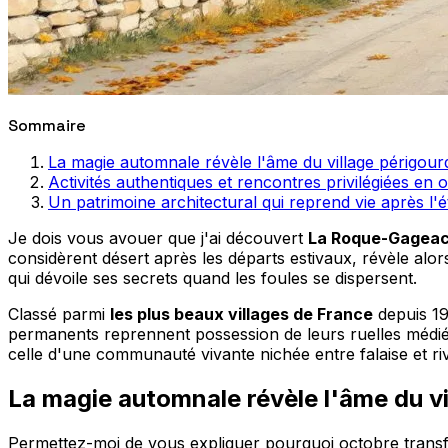
Sommaire
La magie automnale révèle l'âme du village périgour
Activités authentiques et rencontres privilégiées en 
Un patrimoine architectural qui reprend vie après l'é
Je dois vous avouer que j'ai découvert
La Roque-Gagea
considèrent désert après les départs estivaux, révèle alo
qui dévoile ses secrets quand les foules se dispersent.
Classé parmi
les plus beaux villages de France
depuis 19
permanents reprennent possession de leurs ruelles médiéva
celle d'une communauté vivante nichée entre falaise et riv
La magie automnale révèle l'âme du vi
Permettez-moi de vous expliquer pourquoi octobre tra