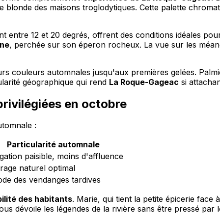
re blonde des maisons troglodytiques. Cette palette chroma
 entre 12 et 20 degrés, offrent des conditions idéales pou
nne
, perchée sur son éperon rocheux. La vue sur les méand
leurs couleurs automnales jusqu'aux premières gelées. Palmi
ularité géographique qui rend
La Roque-Gageac
si attachan
privilégiées en octobre
utomnale :
Particularité automnale
gation paisible, moins d'affluence
irage naturel optimal
ode des vendanges tardives
bilité des habitants
. Marie, qui tient la petite épicerie fa
vous dévoile les légendes de la rivière sans être pressé par l