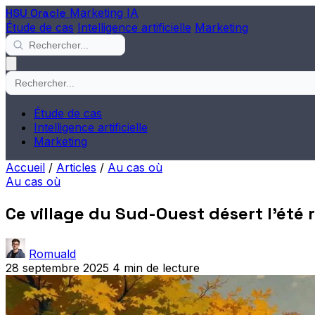
HSU Oracle
Marketing IA
Étude de cas
Intelligence artificielle
Marketing
Étude de cas
Intelligence artificielle
Marketing
Accueil
/
Articles
/
Au cas où
Au cas où
Ce village du Sud-Ouest désert l'été
Romuald
28 septembre 2025
4 min de lecture