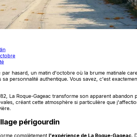
din
octobre
té
c
par hasard, un matin d'octobre où la brume matinale care
rs sa personnalité authentique. Vous savez, c'est exacteme
82, La Roque-Gageac transforme son apparent abandon post
les, créant cette atmosphère si particulière que j'affecti
ière.
llage périgourdin
nsforme complètement
l'expérience de La Roque-Gageac
. 