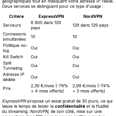
géographiques tout en masquant votre adresse IP réelle.
Deux services se distinguent pour ce type d'usage :
Critère
ExpressVPN
NordVPN
8 900 dans 105
Serveurs
129 dans 129 pays
pays
Connexions
10
10
simultanées
Politique no-
Oui
Oui
log
Kill Switch
Oui
Oui
Split
Oui
Oui
Tunneling
Adresse IP
Oui
Oui
dédiée
2,39 €/mois (-79%
2,99 €/mois (-74%
Prix
+ 4 mois offerts)
+ 3 mois offerts)
ExpressVPN
propose un essai gratuit de 30 jours, ce qui
laisse le temps de tester la
confidentialité
et la fluidité
du streaming.
NordVPN
, de son côté, mise sur une