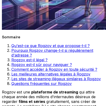
Sommaire
Qu'est-ce que Rogzov et que propose-t-il ?
Pourquoi Rogzov change-t-il si régulièrement
d'adresse ?
Rogzov est-il légal ?
Rogzov est-il sûr pour naviguer ?
Comment accéder à Rogzov en toute sécurité ?
Les meilleures alternatives légales à Rogzov
Les sites de streaming illégaux similaires à Rogzov
Questions fréquentes sur Rogzov
Rogzov est une
plateforme de streaming
qui attire
chaque année des millions d'internautes désireux de
regarder
films et séries
gratuitement, sans créer de