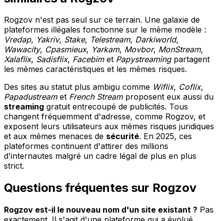
Rogzov n'est pas seul sur ce terrain. Une galaxie de
plateformes illégales fonctionne sur le même modèle :
Vredap
,
Yakriv
,
Stake
,
Telestream
,
Darkiworld
,
Wawacity
,
Cpasmieux
,
Yarkam
,
Movbor
,
MonStream
,
Xalaflix
,
Sadisflix
,
Facebim
et
Papystreaming
partagent
les mêmes caractéristiques et les mêmes risques.
Des sites au statut plus ambigu comme
Wiflix
,
Coflix
,
Papadustream
et
French Stream
proposent eux aussi du
streaming
gratuit entrecoupé de publicités. Tous
changent fréquemment d'adresse, comme Rogzov, et
exposent leurs utilisateurs aux mêmes risques juridiques
et aux mêmes menaces de
sécurité
. En 2025, ces
plateformes continuent d'attirer des millions
d'internautes malgré un cadre légal de plus en plus
strict.
Questions fréquentes sur Rogzov
Rogzov est-il le nouveau nom d'un site existant ?
Pas
exactement. Il s'agit d'une plateforme qui a évolué