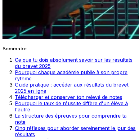
Sommaire
Ce que tu dois absolument savoir sur les résultats
du brevet 2025
Pourquoi chaque académie publie à son propre
rythme
Guide pratique : accéder aux résultats du brevet
2025 en ligne
Télécharger et conserver ton relevé de notes
Pourquoi le taux de réussite diffère d'un élève à
l'autre
La structure des épreuves pour comprendre ta
note
Cinq réflexes pour aborder sereinement le jour des
résultats