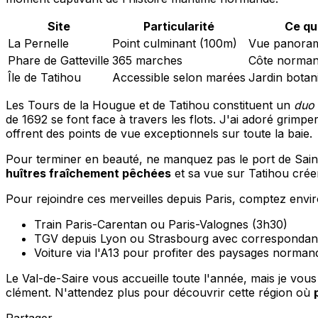
Site
Particularité
Ce qu
La Pernelle
Point culminant (100m)
Vue panoram
Phare de Gatteville
365 marches
Côte norman
Île de Tatihou
Accessible selon marées
Jardin botan
Les Tours de la Hougue et de Tatihou constituent un
duo 
de 1692 se font face à travers les flots. J'ai adoré grimpe
offrent des points de vue exceptionnels sur toute la baie.
Pour terminer en beauté, ne manquez pas le port de Saint
huîtres fraîchement pêchées
et sa vue sur Tatihou cré
Pour rejoindre ces merveilles depuis Paris, comptez environ
Train Paris-Carentan ou Paris-Valognes (3h30)
TGV depuis Lyon ou Strasbourg avec correspondanc
Voiture via l'A13 pour profiter des paysages norman
Le Val-de-Saire vous accueille toute l'année, mais je vo
clément. N'attendez plus pour découvrir cette région où
Partager