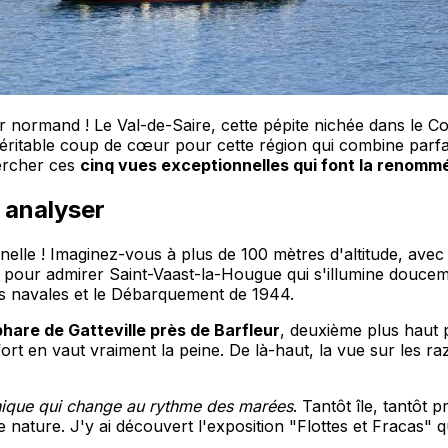
 normand ! Le Val-de-Saire, cette pépite nichée dans le Co
 véritable coup de cœur pour cette région qui combine parfa
ercher ces
cinq vues exceptionnelles qui font la renomm
 analyser
elle ! Imaginez-vous à plus de 100 mètres d'altitude, ave
l pour admirer Saint-Vaast-la-Hougue qui s'illumine douce
illes navales et le Débarquement de 1944.
phare de Gatteville près de Barfleur
, deuxième plus haut 
fort en vaut vraiment la peine. De là-haut, la vue sur les 
nique qui change au rythme des marées
. Tantôt île, tantôt 
 nature. J'y ai découvert l'exposition "Flottes et Fracas" q