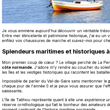
Je vous emmène aujourd'hui découvrir un véritable trésor
Entre mer étincelante et patrimoine historique, j'ai eu un
enfilez vos chaussures de marche et suivez-moi pour ch
Splendeurs maritimes et historiques à
Mon premier coup de cœur ? Le village perché de La Pern
côte normande
. J'adore m'y rendre au coucher du solei
les îles et les vestiges historiques qui racontent les bata
Impossible de parler du Val-de-Saire sans mentionner le
chaque jour de l'année !) et je peux vous assurer que l'ef
saisissante.
L'île de Tatihou représente quant à elle une
expérience u
réserve ornithologique qui fait le bonheur des amateurs de
moment captivant de l'histoire maritime normande.