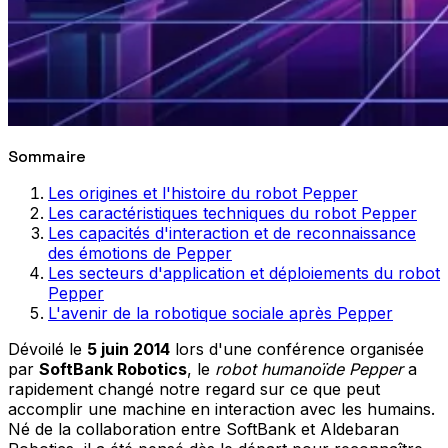
Sommaire
Les origines et l'histoire du robot Pepper
Les caractéristiques techniques du robot Pepper
Les capacités d'interaction et de reconnaissance
des émotions de Pepper
Les secteurs d'application et déploiements du robot
Pepper
L'avenir de la robotique sociale après Pepper
Dévoilé le
5 juin 2014
lors d'une conférence organisée
par
SoftBank Robotics
, le
robot humanoïde Pepper
a
rapidement changé notre regard sur ce que peut
accomplir une machine en interaction avec les humains.
Né de la collaboration entre SoftBank et Aldebaran