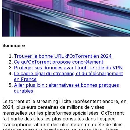
Sommaire
Trouver la bonne URL d'OxTorrent en 2024
Ce qu'OxTorrent propose concrètement
Protéger ses données avant tout : le rôle du VPN
Le cadre légal du streaming et du téléchargement
en France
Aller plus loin : alternatives et bonnes pratiques
durables
Le torrent et le streaming illicite représentent encore, en
2024, plusieurs centaines de millions de visites
mensuelles sur les plateformes spécialisées. OxTorrent
fait partie des sites les plus consultés dans l'espace
francophone, attirant des utilisateurs en quête de films,