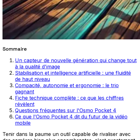
Sommaire
Un capteur de nouvelle génération qui change tout
à la qualité d'image
Stabilisation et intelligence artificielle : une fluidité
de haut niveau
Compacité, autonomie et ergonomie : le trio
gagnant
Fiche technique complète : ce que les chiffres
révèlent
Questions fréquentes sur l'Osmo Pocket 4
Ce que l'Osmo Pocket 4 dit du futur de la vidéo
mobile
Tenir dans la paume un outil capable de rivaliser avec