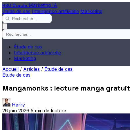
HSU Oracle
Marketing IA
Étude de cas
Intelligence artificielle
Marketing
Étude de cas
Intelligence artificielle
Marketing
Accueil
/
Articles
/
Étude de cas
Étude de cas
Mangamonks : lecture manga gratuit
Harry
26 juin 2026
5 min de lecture