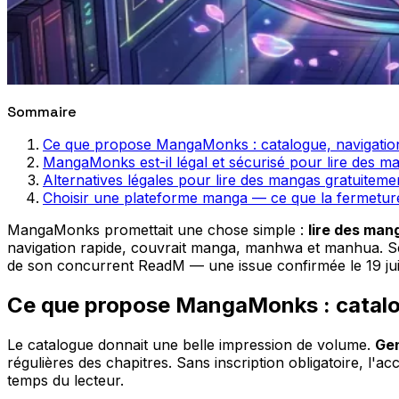
Sommaire
Ce que propose MangaMonks : catalogue, navigation
MangaMonks est-il légal et sécurisé pour lire des ma
Alternatives légales pour lire des mangas gratuitem
Choisir une plateforme manga — ce que la fermetu
MangaMonks promettait une chose simple :
lire des man
navigation rapide, couvrait manga, manhwa et manhua. Séd
de son concurrent ReadM — une issue confirmée le 19 juill
Ce que propose MangaMonks : catalog
Le catalogue donnait une belle impression de volume.
Gen
régulières des chapitres. Sans inscription obligatoire, l'ac
temps du lecteur.