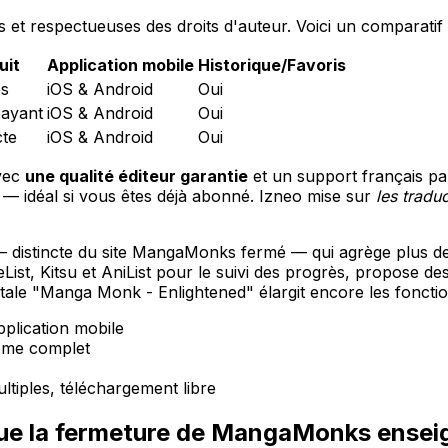
s et respectueuses des droits d'auteur. Voici un comparatif 
uit
Application mobile
Historique/Favoris
es
iOS & Android
Oui
ayant
iOS & Android
Oui
cte
iOS & Android
Oui
avec
une qualité éditeur garantie
et un support français pa
 idéal si vous êtes déjà abonné. Izneo mise sur
les tradu
 distincte du site MangaMonks fermé — qui agrège plus de 
t, Kitsu et AniList pour le suivi des progrès, propose de
tale "Manga Monk - Enlightened" élargit encore les fonctio
application mobile
tème complet
tiples, téléchargement libre
que la fermeture de MangaMonks ensei