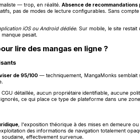
maliste — trop, en réalité.
Absence de recommandations 
natifs, pas de modes de lecture configurables. Sans compte 
plication iOS ou Android dédiée
. Sur mobile, le site restait
e manque pesait.
our lire des mangas en ligne ?
isants
iser de 95/100
— techniquement, MangaMonks semblait sécu
e.
U détaillée, aucun propriétaire identifiable, aucune poli
 ignorés, ce qui place ce type de plateforme dans une zone i
uridique
, l'exposition théorique à des mises en demeure ou
exploitation des informations de navigation totalement opaqu
 soudaine, effectivement survenue.