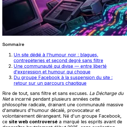
Sommaire
Un site dédié à l'humour noir : blagues,
contrepèteries et second degré sans filtre
Une communauté qui divise — entre liberté
d'expression et humour qui choque
Du groupe Facebook à la suspension du site :
retour sur un parcours chaotique
Rire de tout, sans filtre et sans excuses.
La Décharge du
Net
a incarné pendant plusieurs années cette
philosophie radicale, drainant une communauté massive
d'amateurs d'humour décalé, provocateur et
volontairement dérangeant. Né d'un groupe Facebook,
ce
site web controversé
a marqué les esprits avant de