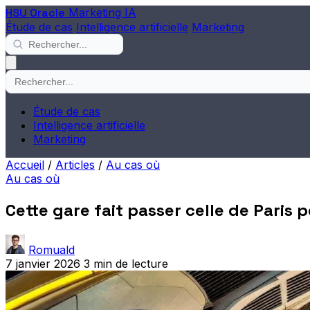
HSU Oracle
Marketing IA
Étude de cas
Intelligence artificielle
Marketing
Étude de cas
Intelligence artificielle
Marketing
Accueil
/
Articles
/
Au cas où
Au cas où
Cette gare fait passer celle de Paris
Romuald
7 janvier 2026
3 min de lecture