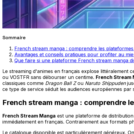
Sommaire
French stream manga : comprendre les plateformes d
Avantages et conseils pratiques pour profiter au m
Que faire si une plateforme French stream manga dis
Le streaming d'animes en français explose littéralement 
ou VOSTFR sans débourser un centime.
French Stream
classiques comme
Dragon Ball Z
ou
Naruto Shippuden
jus
ce type de service séduit les audiences européennes par sa 
French stream manga : comprendre les
French Stream Manga
est une plateforme de distributi
immédiatement en français. Contrairement aux formats phy
Le catalogue disponible est particulièrement généreux. O