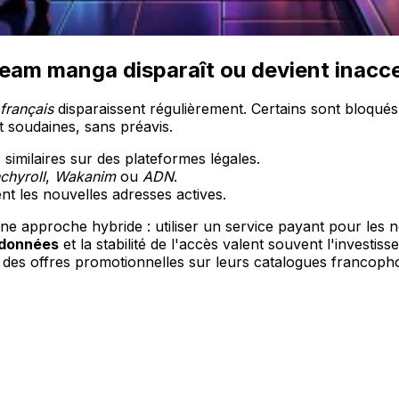
ream manga disparaît ou devient inacce
français
disparaissent régulièrement. Certains sont bloqué
t soudaines, sans préavis.
imilaires sur des plateformes légales.
chyroll
,
Wakanim
ou
ADN
.
t les nouvelles adresses actives.
 une approche hybride : utiliser un service payant pour le
 données
et la stabilité de l'accès valent souvent l'inves
des offres promotionnelles sur leurs catalogues francoph