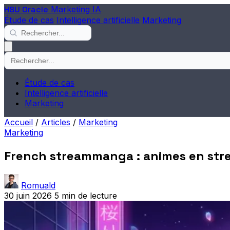
HSU Oracle
Marketing IA
Étude de cas
Intelligence artificielle
Marketing
Étude de cas
Intelligence artificielle
Marketing
Accueil
/
Articles
/
Marketing
Marketing
French streammanga : animes en str
Romuald
30 juin 2026
5 min de lecture