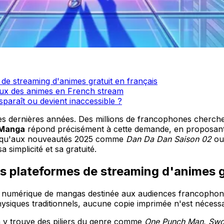
e streaming d'animes gratuit en français
ieux des animes en French stream
paraît ou devient inaccessible ?
ces dernières années. Des millions de francophones cherche
 Manga
répond précisément à cette demande, en proposant 
qu'aux nouveautés 2025 comme
Dan Da Dan Saison 02
o
simplicité et sa gratuité.
 plateformes de streaming d'animes gr
on numérique de mangas destinée aux audiences francophon
siques traditionnels, aucune copie imprimée n'est nécessai
n y trouve des piliers du genre comme
One Punch Man
,
Swo