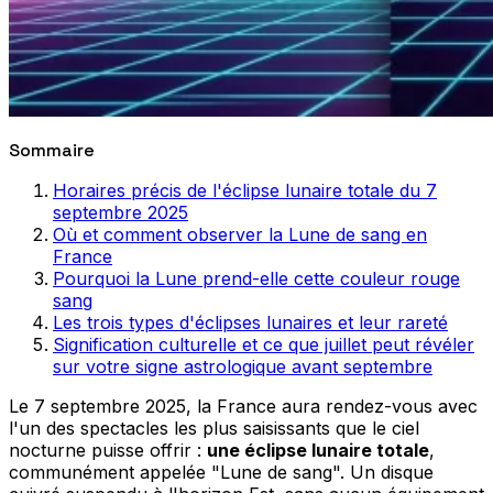
Sommaire
Horaires précis de l'éclipse lunaire totale du 7
septembre 2025
Où et comment observer la Lune de sang en
France
Pourquoi la Lune prend-elle cette couleur rouge
sang
Les trois types d'éclipses lunaires et leur rareté
Signification culturelle et ce que juillet peut révéler
sur votre signe astrologique avant septembre
Le 7 septembre 2025, la France aura rendez-vous avec
l'un des spectacles les plus saisissants que le ciel
nocturne puisse offrir :
une éclipse lunaire totale
,
communément appelée "Lune de sang". Un disque