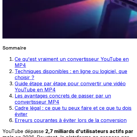
Sommaire
Ce qu'est vraiment un convertisseur YouTube en
MP4
Techniques disponibles : en ligne ou logiciel, que
choisir ?
Guide étape par étape pour convertir une vidéo
YouTube en MP4
Les avantages concrets de passer par un
convertisseur MP4
Cadre légal : ce que tu peux faire et ce que tu dois
éviter
Erreurs courantes à éviter lors de la conversion
YouTube dépasse
2,7 milliards d'utilisateurs actifs par