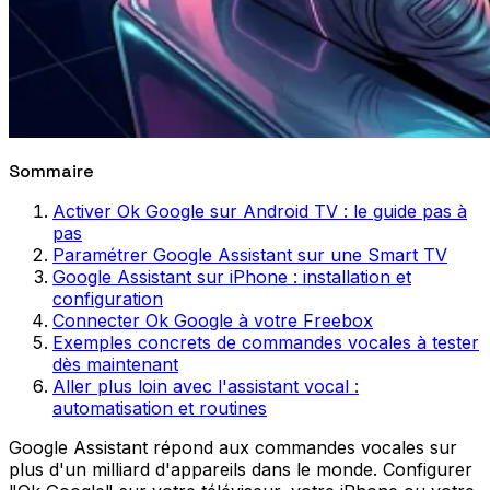
Sommaire
Activer Ok Google sur Android TV : le guide pas à
pas
Paramétrer Google Assistant sur une Smart TV
Google Assistant sur iPhone : installation et
configuration
Connecter Ok Google à votre Freebox
Exemples concrets de commandes vocales à tester
dès maintenant
Aller plus loin avec l'assistant vocal :
automatisation et routines
Google Assistant répond aux commandes vocales sur
plus d'un milliard d'appareils dans le monde. Configurer