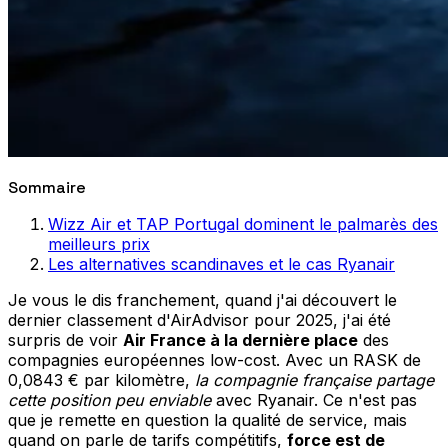
Sommaire
Wizz Air et TAP Portugal dominent le palmarès des
meilleurs prix
Les alternatives scandinaves et le cas Ryanair
Je vous le dis franchement, quand j'ai découvert le
dernier classement d'AirAdvisor pour 2025, j'ai été
surpris de voir
Air France à la dernière place
des
compagnies européennes low-cost. Avec un RASK de
0,0843 € par kilomètre,
la compagnie française partage
cette position peu enviable
avec Ryanair. Ce n'est pas
que je remette en question la qualité de service, mais
quand on parle de tarifs compétitifs,
force est de