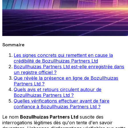
Sommaire
Les signes concrets qui remettent en cause la
crédibilité de Bozullhuizas Partners Ltd
Bozullhuizas Partners Ltd est-elle enregistrée dans
un registre officiel ?
Que révèle la présence en ligne de Bozullhuizas
Partners Ltd ?
Quels avis et retours circulent autour de
Bozullhuizas Partners Ltd ?
Quelles vérifications effectuer avant de faire
confiance à Bozullhuizas Partners Ltd ?
Le nom
Bozullhuizas Partners Ltd
suscite des
interrogations légitimes dès qu'on tente d'en savoir