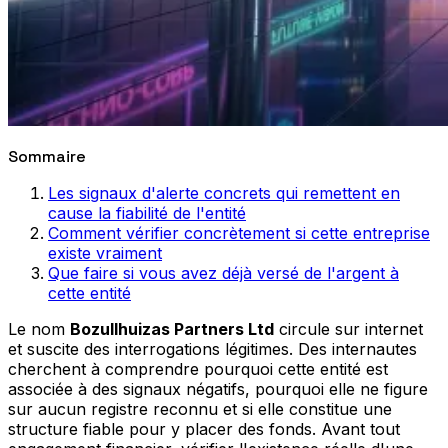
Sommaire
Les signaux d'alerte concrets qui remettent en
cause la fiabilité de l'entité
Comment vérifier concrètement si cette entreprise
existe vraiment
Que faire si vous avez déjà versé de l'argent à
cette entité
Le nom
Bozullhuizas Partners Ltd
circule sur internet
et suscite des interrogations légitimes. Des internautes
cherchent à comprendre pourquoi cette entité est
associée à des signaux négatifs, pourquoi elle ne figure
sur aucun registre reconnu et si elle constitue une
structure fiable pour y placer des fonds. Avant tout