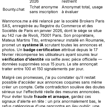
2026
restreint
Tchat anonyme
Anonymat total, usage
Bounty.chat
sans inscription
à évaluer
Wannonce.me a été relancé par la société Brokers Paris
SAS, enregistrée au Registre du Commerce et des
Sociétés de Paris en janvier 2026, dont le siège se situe
au 142 rue de Rivoli, 75001 Paris. Son propriétaire,
Mateus Martins Tito, entrepreneur installé en Roumanie,
promet un
système IA
scrutant toutes les annonces et
photos. Un
badge certification
attribué depuis le 17
février récompense les utilisateurs ayant soumis leur
vérification d'identité
via selfie avec pièce officielle —
données supprimées sous 15 jours. Le site annonçait
traiter entre 100 et 150 signalements par jour.
Malgré ces promesses, j'ai pu constater qu'il restait
possible d'accéder aux annonces coquines sans même
créer un compte. Cette contradiction soulève des doutes
sérieux sur l'effectivité réelle des mesures annoncées.
Pour éviter toute
fraude et arnaque
, gardez ces
signaux d'alerte en tête : un prix anormalement bas, le
refus catégorique d'une rencontre en
lieu public
, une