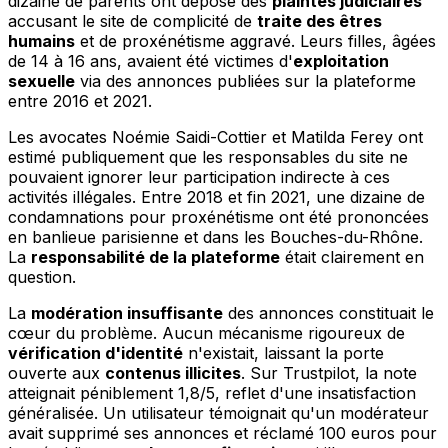
dizaine de parents ont déposé des
plaintes judiciaires
accusant le site de complicité de
traite des êtres
humains
et de proxénétisme aggravé. Leurs filles, âgées
de 14 à 16 ans, avaient été victimes d'
exploitation
sexuelle
via des annonces publiées sur la plateforme
entre 2016 et 2021.
Les avocates Noémie Saidi-Cottier et Matilda Ferey ont
estimé publiquement que les responsables du site ne
pouvaient ignorer leur participation indirecte à ces
activités illégales. Entre 2018 et fin 2021, une dizaine de
condamnations pour proxénétisme ont été prononcées
en banlieue parisienne et dans les Bouches-du-Rhône.
La
responsabilité de la plateforme
était clairement en
question.
La
modération insuffisante
des annonces constituait le
cœur du problème. Aucun mécanisme rigoureux de
vérification d'identité
n'existait, laissant la porte
ouverte aux
contenus illicites
. Sur Trustpilot, la note
atteignait péniblement 1,8/5, reflet d'une insatisfaction
généralisée. Un utilisateur témoignait qu'un modérateur
avait supprimé ses annonces et réclamé 100 euros pour