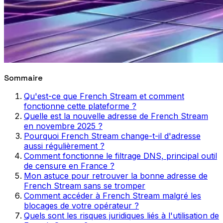
Sommaire
Qu'est-ce que French Stream et comment
fonctionne cette plateforme ?
Quelle est la nouvelle adresse de French Stream
en novembre 2025 ?
Pourquoi French Stream change-t-il d'adresse
aussi régulièrement ?
Comment fonctionne le filtrage DNS, principal outil
de censure en France ?
Mon astuce pour retrouver la bonne adresse de
French Stream sans se tromper
Comment accéder à French Stream malgré les
blocages de votre opérateur ?
Quels sont les risques juridiques liés à l'utilisation de