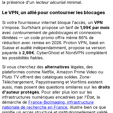
la présence d'un
lecteur sécurisé
minimal.
Le VPN, un allié pour contourner les blocages
Si votre fournisseur internet bloque l'accès, un
VPN
s'impose. Surfshark propose un tarif de
1,99€ par mois
avec
contournement de géoblocages
et connexions
illimitées — un code promo offre même 86% de
réduction avec remise en 2026. Proton VPN, basé en
Suisse et audité indépendamment, propose sa version
payante à
2,99€
. CyberGhost et NordVPN complètent
les possibilités fiables.
Si vous cherchez des
alternatives
légales, des
plateformes comme Netflix, Amazon Prime Video ou
Pluto TV offrent des catalogues solides. Zone-
Téléchargement, Papystreaming et Voirfilms existent
aussi, mais posent des questions similaires sur les
droits
d'auteur protégés
. Pour aller plus loin sur les
infrastructures numériques encadrées par l'État, la
démarche de
France-BioImaging, infrastructure
nationale de recherche en France
, illustre bien ce que
signifie un accès structuré et institutionnellement validé