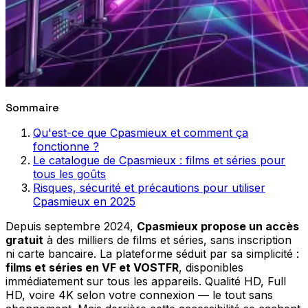
Sommaire
Qu'est-ce que Cpasmieux et comment ça
fonctionne ?
Le catalogue de Cpasmieux : films et séries pour
tous les goûts
Risques, sécurité et précautions pour utiliser
Cpasmieux en 2025
Depuis septembre 2024,
Cpasmieux propose un accès
gratuit
à des milliers de films et séries, sans inscription
ni carte bancaire. La plateforme séduit par sa simplicité :
films et séries en VF et VOSTFR
, disponibles
immédiatement sur tous les appareils. Qualité HD, Full
HD, voire 4K selon votre connexion — le tout sans